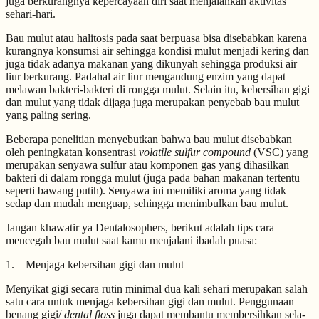
juga berkurangnya kepercayaan diri saat menjalankan aktivitas
sehari-hari.
Bau mulut atau halitosis pada saat berpuasa bisa disebabkan karena
kurangnya konsumsi air sehingga kondisi mulut menjadi kering dan
juga tidak adanya makanan yang dikunyah sehingga produksi air
liur berkurang. Padahal air liur mengandung enzim yang dapat
melawan bakteri-bakteri di rongga mulut. Selain itu, kebersihan gigi
dan mulut yang tidak dijaga juga merupakan penyebab bau mulut
yang paling sering.
Beberapa penelitian menyebutkan bahwa bau mulut disebabkan
oleh peningkatan konsentrasi
volatile sulfur compound
(VSC) yang
merupakan senyawa sulfur atau komponen gas yang dihasilkan
bakteri di dalam rongga mulut (juga pada bahan makanan tertentu
seperti bawang putih). Senyawa ini memiliki aroma yang tidak
sedap dan mudah menguap, sehingga menimbulkan bau mulut.
Jangan khawatir ya Dentalosophers, berikut adalah tips cara
mencegah bau mulut saat kamu menjalani ibadah puasa:
1. Menjaga kebersihan gigi dan mulut
Menyikat gigi secara rutin minimal dua kali sehari merupakan salah
satu cara untuk menjaga kebersihan gigi dan mulut. Penggunaan
benang gigi/
dental floss
juga dapat membantu membersihkan sela-