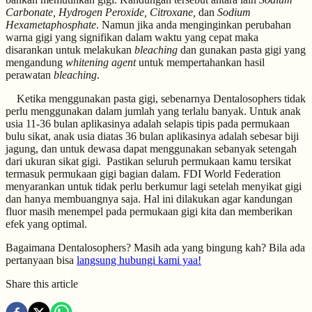
Carbonate, Hydrogen Peroxide, Citroxane,
dan
Sodium
Hexametaphosphate
. Namun jika anda menginginkan perubahan
warna gigi yang signifikan dalam waktu yang cepat maka
disarankan untuk melakukan
bleaching
dan gunakan pasta gigi yang
mengandung
whitening agent
untuk mempertahankan hasil
perawatan
bleaching
.
Ketika menggunakan pasta gigi, sebenarnya Dentalosophers tidak
perlu menggunakan dalam jumlah yang terlalu banyak. Untuk anak
usia 11-36 bulan aplikasinya adalah selapis tipis pada permukaan
bulu sikat, anak usia diatas 36 bulan aplikasinya adalah sebesar biji
jagung, dan untuk dewasa dapat menggunakan sebanyak setengah
dari ukuran sikat gigi. Pastikan seluruh permukaan kamu tersikat
termasuk permukaan gigi bagian dalam. FDI World Federation
menyarankan untuk tidak perlu berkumur lagi setelah menyikat gigi
dan hanya membuangnya saja. Hal ini dilakukan agar kandungan
fluor masih menempel pada permukaan gigi kita dan memberikan
efek yang optimal.
Bagaimana Dentalosophers? Masih ada yang bingung kah? Bila ada
pertanyaan bisa
langsung hubungi kami yaa!
Share this article