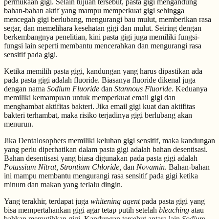
permukaan gigi. Selain tujuan tersebut, pasta gigi mengandung
bahan-bahan aktif yang mampu memperkuat gigi sehingga
mencegah gigi berlubang, mengurangi bau mulut, memberikan rasa
segar, dan memelihara kesehatan gigi dan mulut. Seiring dengan
berkembangnya penelitian, kini pasta gigi juga memiliki fungsi-
fungsi lain seperti membantu mencerahkan dan mengurangi rasa
sensitif pada gigi.
Ketika memilih pasta gigi, kandungan yang harus dipastikan ada
pada pasta gigi adalah fluoride. Biasanya fluoride dikenal juga
dengan nama
Sodium Fluoride
dan
Stannous Fluoride
. Keduanya
memiliki kemampuan untuk memperkuat email gigi dan
menghambat aktifitas bakteri. Jika email gigi kuat dan aktifitas
bakteri terhambat, maka risiko terjadinya gigi berlubang akan
menurun.
Jika Dentalosophers memiliki keluhan gigi sensitif, maka kandungan
yang perlu diperhatikan dalam pasta gigi adalah bahan desentisasi.
Bahan desentisasi yang biasa digunakan pada pasta gigi adalah
Potassium Nitrat, Strontium Chloride,
dan
Novamin
. Bahan-bahan
ini mampu membantu mengurangi rasa sensitif pada gigi ketika
minum dan makan yang terlalu dingin.
Yang terakhir, terdapat juga
whitening agent
pada pasta gigi yang
bisa mempertahankan gigi agar tetap putih setelah
bleaching
atau
bahkan memutihkan gigi. Kandungan tersebut antara lain
Sodium