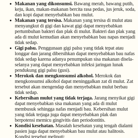
Makanan yang dikonsumsi.
Bawang merah, bawang putih,
keju, ikan, makan-makanan bercita rasa pedas, jus jeruk, soda,
dan kopi dapat menyebabkan bau mulut.
Makanan yang tersisa.
Makanan yang tersisa di mulut atau
menyangkut di gigi dan kawat gigi dapat menyebabkan
pertumbuhan bakteri dan plak di mulut. Bakteri dan plak yang
ada di mulut kemudian akan menyebabkan bau napas menjadi
tidak sedap.
Gigi palsu.
Penggunaan gigi palsu yang tidak tepat atau
longgar dan jarang dibersihkan dapat menyebabkan bau nafas
tidak sedap karena adanya penumpukan sisa makanan disela-
selanya yang dapat menyebabkan infeksi jaringan lunak
pendukung gigi palsu (gusi).
Merokok dan mengkonsumsi alkohol.
Merokok dan
mengkonsumsi alkohol dapat meninggalkan zat di mulut. Zat
tersebut akan mengendap dan menyebabkan mulut berbau
tidak sedap.
Kebersihan mulut yang tidak terjaga.
Jarang menyikat gigi
dapat menyebabkan sisa makanan yang ada di mulut
membusuk sehingga nafas menjadi bau. Kebersihan mulut
yang tidak terjaga juga dapat menyebabkan plak dan
berpotensi memicu gingivitis dan periodontitis.
Kondisi kesehatan.
Masalah kesehatan yang tengah dialami
pasien juga dapat menyebabkan bau mulut atau halitosis.
Kondisi tersebut meliputi: