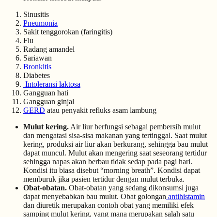
Sinusitis
Pneumonia
Sakit tenggorokan (faringitis)
Flu
Radang amandel
Sariawan
Bronkitis
Diabetes
Intoleransi laktosa
Gangguan hati
Gangguan ginjal
GERD
atau penyakit refluks asam lambung
Mulut kering.
Air liur berfungsi sebagai pembersih mulut
dan mengatasi sisa-sisa makanan yang tertinggal. Saat mulut
kering, produksi air liur akan berkurang, sehingga bau mulut
dapat muncul. Mulut akan mengering saat seseorang tertidur
sehingga napas akan berbau tidak sedap pada pagi hari.
Kondisi itu biasa disebut “morning breath”. Kondisi dapat
memburuk jika pasien tertidur dengan mulut terbuka.
Obat-obatan.
Obat-obatan yang sedang dikonsumsi juga
dapat menyebabkan bau mulut. Obat golongan
antihistamin
dan diuretik merupakan contoh obat yang memiliki efek
samping mulut kering, yang mana merupakan salah satu