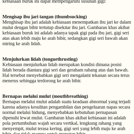
kebiasaan buruk ini dapat mempengaruhi susunan gigi:
Mengisap ibu jari tangan (thumbsucking)
Menghisap ibu jari adalah kebiasaan menempatkan ibu jari ke dalam
mulut dengan bibir tertutup disekitar ibu jari. Gambaran khas akibat
kebiasaan buruk ini adalah adanya tapak gigi pada ibu jari, gigi seri
atas akan lebih maju ke arah bibir, sedangkan gigi seri bawah akan
miring ke arah lidah.
Menjulurkan lidah (tonguethrusting)
Kebiasaan menjulurkan lidah merupakan kondisi dimana posisi
lidah berada diantara gigi seri dan geraham rahang atas dan bawah.
Hal tersebut menyebabkan gigi seri mengalami tekanan secara terus
menerus sehingga terdorong ke arah bibir.
Bernapas melalui mulut (mouthbreathing)
Bernapas melalui mulut adalah suatu keadaan abnormal yang terjadi
karena adanya kesulitan pengambilan dan pengeluaran napas secara
normal melalui hidung, menyebabkan kebutuhan pernapasan
dipenuhi lewat mulut. Gambaran khas akibat kebiasaan ini adalah
pola pertumbuhan wajah secara vertikal, lengkung rahang yang
menyempit, mulut terasa kering, gigi seri yang lebih maju ke arah
bibir, dan tidak mampu untuk menutup bibir.