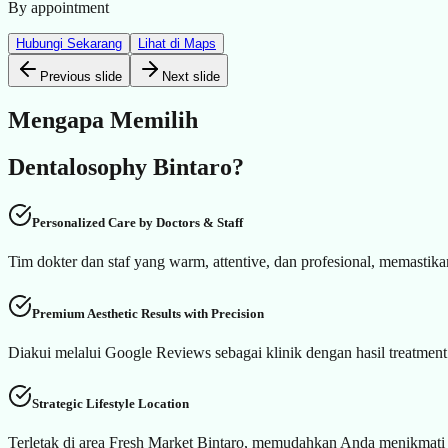
By appointment
Hubungi Sekarang
Lihat di Maps
Previous slide
Next slide
Mengapa Memilih
Dentalosophy
Bintaro
?
Personalized Care by Doctors & Staff
Tim dokter dan staf yang warm, attentive, dan profesional, memastika
Premium Aesthetic Results with Precision
Diakui melalui Google Reviews sebagai klinik dengan hasil treatment
Strategic Lifestyle Location
Terletak di area Fresh Market Bintaro, memudahkan Anda menikmati k